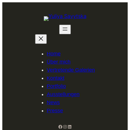
Zum
Inhalt
springen
Home
Über mich
Vertretende Galerien
Kontakt
Portfolio
Ausstellungen
News
Presse
Facebook
Instagram
LinkedIn